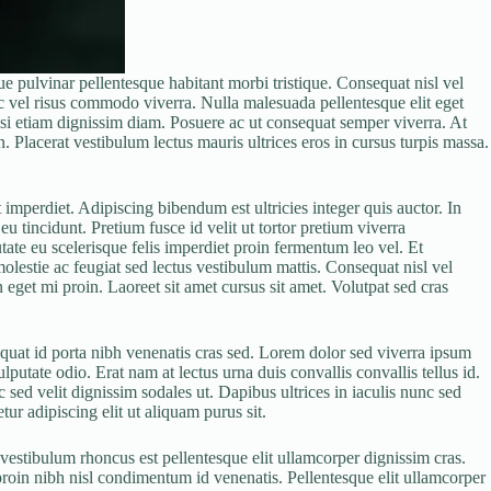
e pulvinar pellentesque habitant morbi tristique. Consequat nisl vel
c vel risus commodo viverra. Nulla malesuada pellentesque elit eget
ilisi etiam dignissim diam. Posuere ac ut consequat semper viverra. At
. Placerat vestibulum lectus mauris ultrices eros in cursus turpis massa.
 imperdiet. Adipiscing bibendum est ultricies integer quis auctor. In
u tincidunt. Pretium fusce id velit ut tortor pretium viverra
tate eu scelerisque felis imperdiet proin fermentum leo vel. Et
molestie ac feugiat sed lectus vestibulum mattis. Consequat nisl vel
 eget mi proin. Laoreet sit amet cursus sit amet. Volutpat sed cras
equat id porta nibh venenatis cras sed. Lorem dolor sed viverra ipsum
putate odio. Erat nam at lectus urna duis convallis convallis tellus id.
sed velit dignissim sodales ut. Dapibus ultrices in iaculis nunc sed
ur adipiscing elit ut aliquam purus sit.
vestibulum rhoncus est pellentesque elit ullamcorper dignissim cras.
roin nibh nisl condimentum id venenatis. Pellentesque elit ullamcorper