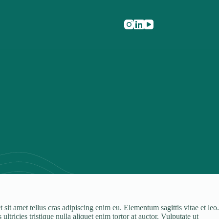
sit amet tellus cras adipiscing enim eu. Elementum sagittis vitae et leo.
tricies tristique nulla aliquet enim tortor at auctor. Vulputate ut