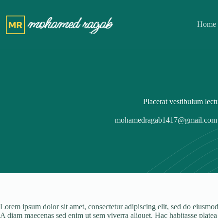
Skip
to
content
Home
Placerat vestibulum lect
mohamedragab1417@gmail.com
Lorem ipsum dolor sit amet, consectetur adipiscing elit, sed do eiusmod 
A diam maecenas sed enim ut sem viverra aliquet. Hac habitasse platea di