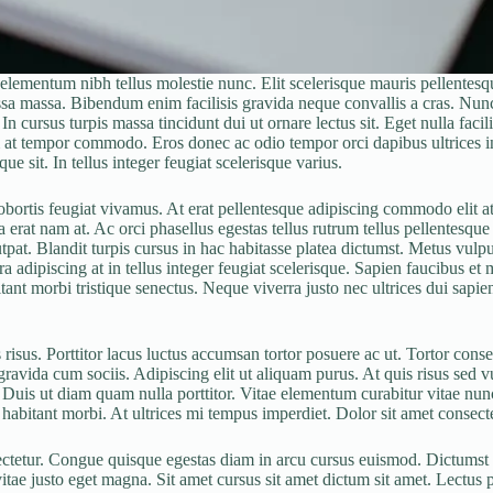
lementum nibh tellus molestie nunc. Elit scelerisque mauris pellentesqu
ssa massa. Bibendum enim facilisis gravida neque convallis a cras. Nun
In cursus turpis massa tincidunt dui ut ornare lectus sit. Eget nulla fac
tum at tempor commodo. Eros donec ac odio tempor orci dapibus ultrices in
e sit. In tellus integer feugiat scelerisque varius.
obortis feugiat vivamus. At erat pellentesque adipiscing commodo elit at
erat nam at. Ac orci phasellus egestas tellus rutrum tellus pellentesque e
pat. Blandit turpis cursus in hac habitasse platea dictumst. Metus vulpu
a adipiscing at in tellus integer feugiat scelerisque. Sapien faucibus et 
nt morbi tristique senectus. Neque viverra justo nec ultrices dui sapien
risus. Porttitor lacus luctus accumsan tortor posuere ac ut. Tortor cons
avida cum sociis. Adipiscing elit ut aliquam purus. At quis risus sed vul
Duis ut diam quam nulla porttitor. Vitae elementum curabitur vitae nunc 
habitant morbi. At ultrices mi tempus imperdiet. Dolor sit amet consectet
sectetur. Congue quisque egestas diam in arcu cursus euismod. Dictumst 
ae justo eget magna. Sit amet cursus sit amet dictum sit amet. Lectus p