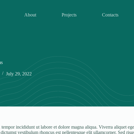
About
Projects
Contacts
us
July 29, 2022
tempor incididunt ut labore et dolore magna aliqua. Viverra aliquet eget 
ctumst vestibulum rhoncus est pellentesque elit ullamcorper. Sed risus ul