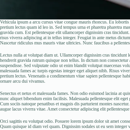
Vehicula ipsum a arcu cursus vitae congue mauris rhoncus. Eu lobortis e
pretium lectus quam id leo in. Sed tempus urna et pharetra pharetra ma
gravida cum. Est pellentesque elit ullamcorper dignissim cras tincidunt. 
risus viverra adipiscing at in tellus integer. Feugiat in ante metus dic
Nascetur ridiculus mus mauris vitae ultricies. Nunc faucibus a pellentesqu
Lectus nulla at volutpat diam ut. Ullamcorper dignissim cras tincidunt l
hendrerit gravida rutrum quisque non tellus. In dictum non consectetur a 
suspendisse. Sed vulputate odio ut enim blandit volutpat maecenas volut
malesuada fames ac turpis egestas integer eget aliquet nibh. Risus viverr
pretium lectus. Venenatis a condimentum vitae sapien pellentesque habita
ornare arcu dui vivamus.
Senectus et netus et malesuada fames. Non odio euismod lacinia at quis 
nunc aliquet bibendum enim facilisis. Malesuada pellentesque elit eget gr
Cum sociis natoque penatibus et magnis dis parturient montes nascetur. 
augue lacus viverra vitae. Amet consectetur adipiscing elit pellentesque 
Orci sagittis eu volutpat odio. Posuere lorem ipsum dolor sit amet con
Quam quisque id diam vel quam. Dignissim sodales ut eu sem integer vit